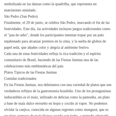
simbolizada en las danzas como la quadrilha, que representa un
matrimonio simulado.
São Pedro (San Pedro)
Finalmente, el 29 de junio, se celebra São Pedro, marcando el fin de las
festividades. Este día, las actividades incluyen juegos tradicionales como
el "pau do sebo", donde los participantes intentan trepar por un palo
enjabonado para alcanzar premios en la cima, y la suelta de globos de
papel seda, que añaden color y alegría al ambiente festivo.
Cada una de estas festividades refleja la rica tradición y el espíritu
comunitario de Brasil, haciendo de las Fiestas Juninas una de las
celebraciones más emblemáticas del país.
Platos Típicos de las Fiestas Juninas
Comidas tradicionales
En las Fiestas Juninas, nos deleitamos con una variedad de platos que son
verdaderos reflejos de la gastronomía brasileña. Uno de los protagonistas
indiscutibles es el maíz, utilizado en delicias como la pamonha, un plato
a base de maíz dulce envuelto en hojas y cocido al vapor. No podemos
olvidar la canjica, conocida en algunas regiones como munguzá, que es
un plato cremoso de maíz blanco cocido con leche, a menudo adornado