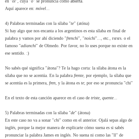
en "
ol
", cuya "
o
" se pronuncia como
abierta
.
Aquí aparece en:
móvel
...
4) Palabras terminadas con la sílaba "
te
" (atóna)
Si hay algo que nos encanta a los argentinos es esta sílaba en final de
palabra y vamos por ahí diciendo "
frenchi
", "
noichi
"..., etc., rsrsrs. o el
famoso "
adianchi
" de Olmedo. Por favor, no lo uses porque no existe en
ese sentido. :)
No sabés qué significa "átona"? Te la hago corta: la sílaba átona es la
sílaba que no se acentúa. En la palabra
frente
, por ejemplo, la sílaba que
se acentúa es la primera,
fren
, y la átona es
te
; por eso se pronuncia "chi"
En el texto de esta canción aparece en el caso de
triste, quente
...
5) Palabras terminadas con la sílaba "
de
" (átona)
En este caso no va a sonar "
chi
" como en el anterior. Ojalá sepas algo de
inglés, porque la mejor manera de explicarte cómo suena es si sabés
pronunciar la palabra James en inglés. No suena ni como las "ll" de