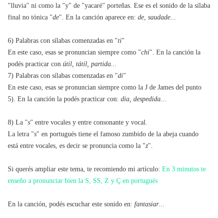
"lluvia" ni como la "y" de "yacaré" porteñas. Ese es el sonido de la sílaba
final no tónica "
de
". En la canción aparece en:
de
,
saudade
...
6) Palabras con sílabas comenzadas en "
ti
"
En este caso, esas se pronuncian siempre como "
chi
". En la canción la
podés practicar con
útil, tátil, partida...
7) Palabras con sílabas comenzadas en "
di
"
En este caso, esas se pronuncian siempre como la J de James del punto
5). En la canción la podés practicar con:
dia, despedida...
8) La "
s
" entre vocales y entre consonante y vocal.
La letra "
s
" en portugués tiene el famoso zumbido de la abeja cuando
está entre vocales, es decir se pronuncia como la "
z
".
Si querés ampliar este tema, te recomiendo mi artículo:
En 3 minutos te
enseño a pronunciar bien la S, SS, Z y Ç en portugués
En la canción, podés escuchar este sonido en:
fantasiar
...