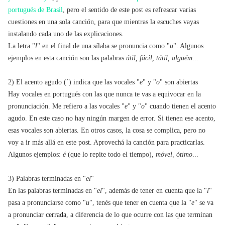
portugués de Brasil
, pero el sentido de este post es refrescar varias
cuestiones en una sola canción, para que mientras la escuches vayas
instalando cada uno de las explicaciones.
La letra "
l
" en el final de una sílaba se pronuncia como "
u
". Algunos
ejemplos en esta canción son las palabras
útil, fácil, tátil, alguém
...
2) El acento agudo (´) indica que las vocales "
e
" y "
o
" son abiertas
Hay vocales en portugués con las que nunca te vas a equivocar en la
pronunciación. Me refiero a las vocales "
e
" y "
o
" cuando tienen el acento
agudo. En este caso no hay ningún margen de error. Si tienen ese acento,
esas vocales son abiertas. En otros casos, la cosa se complica, pero no
voy a ir más allá en este post. Aprovechá la canción para practicarlas.
Algunos ejemplos:
é
(que lo repite todo el tiempo),
móvel, ótimo
...
3) Palabras terminadas en "
el
"
En las palabras terminadas en "
el
", además de tener en cuenta que la "
l
"
pasa a pronunciarse como "
u
", tenés que tener en cuenta que la "
e
" se va
a pronunciar
cerrada
, a diferencia de lo que ocurre con las que terminan