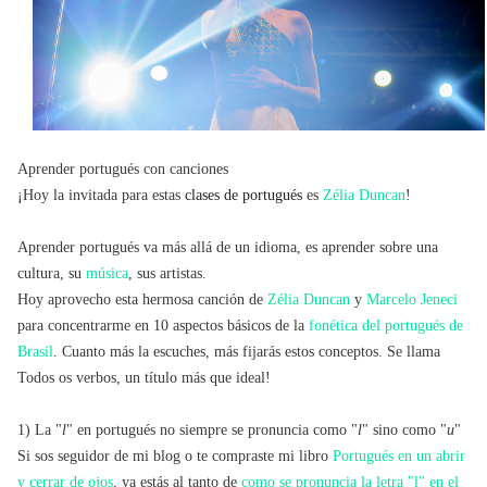
Aprender portugués con canciones
¡Hoy la invitada para estas
clases de portugués
es
Zélia Duncan
!
Aprender portugués va más allá de un idioma, es aprender sobre una
cultura, su
música
, sus artistas.
Hoy aprovecho esta hermosa canción de
Zélia Duncan
y
Marcelo Jeneci
para concentrarme en 10 aspectos básicos de la
fonética del portugués de
Brasil
. Cuanto más la escuches, más fijarás estos conceptos. Se llama
Todos os verbos, un título más que ideal!
1) La "
l
" en portugués no siempre se pronuncia como "
l
" sino como "
u
"
Si sos seguidor de mi blog o te compraste mi libro
Portugués en un abrir
y cerrar de ojos
, ya estás al tanto de
como se pronuncia la letra "l" en el