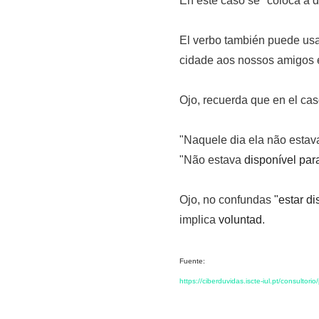
En este caso se "coloca a 
El verbo también puede usars
cidade aos nossos amigos e
Ojo, recuerda que en el ca
"Naquele dia ela não esta
"Não estava
disponível par
Ojo, no confundas
"estar di
implica
voluntad
.
Fuente:
https://ciberduvidas.iscte-iul.pt/consultor