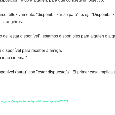
disposición" algo
a
alguien,
para
que concrete un objetivo.
e reflexivamente: "disponibilizar-se para"; p. ej.: "
Disponibili
strangeiros."
so de
"estar disponível"
, estamos disponibles para alguien o alg
va
disponível para
receber a amiga."
a
ir ao cinema."
sponível (para)"
con
"estar dispuesto/a"
. El primer caso implica
io/perguntas/a-regencia-de-disponibilizar-e-disponivel/23372