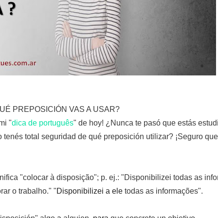
UÉ PREPOSICIÓN VAS A USAR?
mi "
dica de português
" de hoy! ¿Nunca te pasó que estás estu
 tenés total seguridad de qué preposición utilizar? ¡Seguro que 
gnifica "colocar à disposição"; p. ej.: "Disponibilizei todas as 
ar o trabalho." "
Disponibilizei a ele
todas as informações".