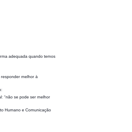
 forma adequada quando temos
e responder melhor à
o:
l: “não se pode ser melhor
mento Humano e Comunicação