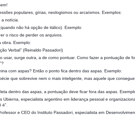
bem!
ssões populares, gírias, neologismos ou arcaísmos. Exemplos:
a notícia.
(quando não há opção de itálico). Exemplo:
er o risco de perder os arquivos.
ma obra. Exemplo:
ão Verbal” (Reinaldo Passadori)
mo usar, surge outra, a de como pontuar. Como fazer a pontuação de
”?
mina com aspas? Então o ponto fica dentro das aspas. Exemplo:
pécie que sobrevive nem o mais inteligente, mas aquele que consegu
eta dentro das aspas, a pontuação deve ficar fora das aspas. Exempl
 Ubierna, especialista argentino em liderança pessoal e organizaciona
 é”.
Professor e CEO do Instituto Passadori, especialista em Desenvolvi