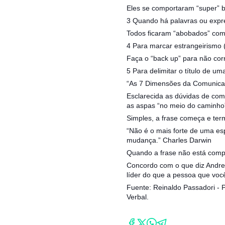
Eles se comportaram “super” 
3 Quando há palavras ou expre
Todos ficaram “abobados” com 
4 Para marcar estrangeirismo 
Faça o “back up” para não corr
5 Para delimitar o título de u
“As 7 Dimensões da Comunicaç
Esclarecida as dúvidas de co
as aspas “no meio do caminho
Simples, a frase começa e ter
“Não é o mais forte de uma es
mudança.” Charles Darwin
Quando a frase não está compl
Concordo com o que diz Andres
líder do que a pessoa que você
Fuente: Reinaldo Passadori - 
Verbal.