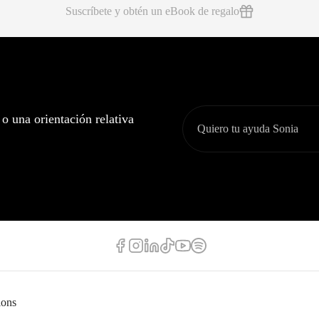
Suscríbete y obtén un eBook de regalo
 o una orientación relativa
ions